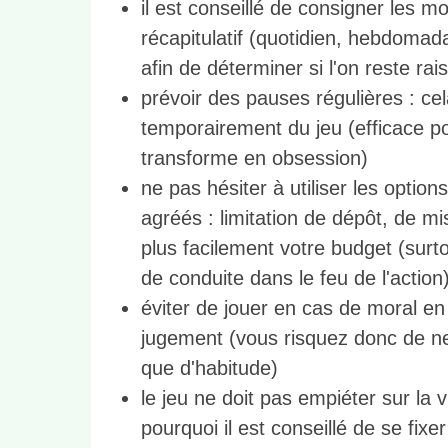
il est conseillé de consigner les m
récapitulatif (quotidien, hebdoma
afin de déterminer si l'on reste ra
prévoir des pauses régulières : cel
temporairement du jeu (efficace po
transforme en obsession)
ne pas hésiter à utiliser les option
agréés : limitation de dépôt, de m
plus facilement votre budget (surt
de conduite dans le feu de l'action
éviter de jouer en cas de moral e
jugement (vous risquez donc de ne
que d'habitude)
le jeu ne doit pas empiéter sur la vi
pourquoi il est conseillé de se fix