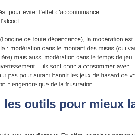
tés, pour éviter l’effet d’accoutumance
l’alcool
(l'origine de toute dépendance), la modération est
le : modération dans le montant des mises (qui va
cière) mais aussi modération dans le temps de jeu
n divertissement… ils sont donc à consommer avec
 faut pas pour autant bannir les jeux de hasard de v
ion n'engendre que de la frustration…
: les outils pour mieux l