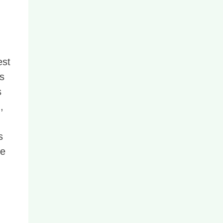
est
ns
s
,
s
se