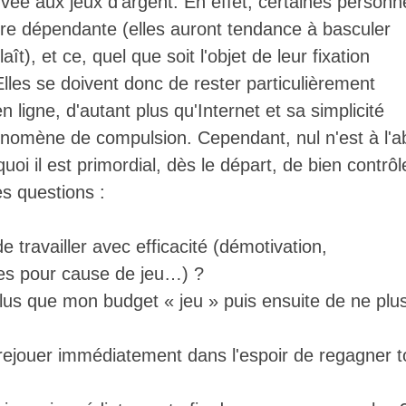
rvée aux jeux d'argent. En effet, certaines personn
ure dépendante (elles auront tendance à basculer
t), et ce, quel que soit l'objet de leur fixation
Elles se doivent donc de rester particulièrement
 ligne, d'autant plus qu'Internet et sa simplicité
énomène de compulsion. Cependant, nul n'est à l'ab
oi il est primordial, dès le départ, de bien contrôl
s questions :
e travailler avec efficacité (démotivation,
es pour cause de jeu…) ?
plus que mon budget « jeu » puis ensuite de ne plu
 rejouer immédiatement dans l'espoir de regagner t