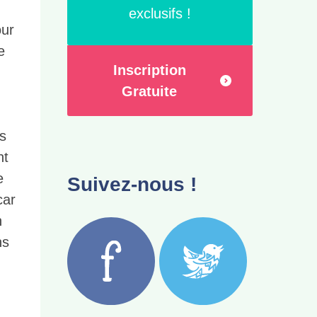
exclusifs !
our
e
Inscription
Gratuite
s
nt
e
Suivez-nous !
car
n
ns