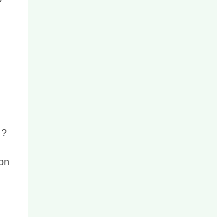
?
 ?
son