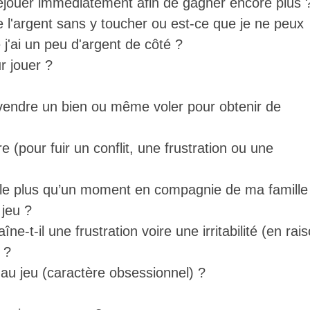
rejouer immédiatement afin de gagner encore plus 
e l'argent sans y toucher ou est-ce que je ne peux
'ai un peu d'argent de côté ?
r jouer ?
r, vendre un bien ou même voler pour obtenir de
re (pour fuir un conflit, une frustration ou une
lle plus qu’un moment en compagnie de ma famille
 jeu ?
îne-t-il une frustration voire une irritabilité (en rai
 ?
u jeu (caractère obsessionnel) ?