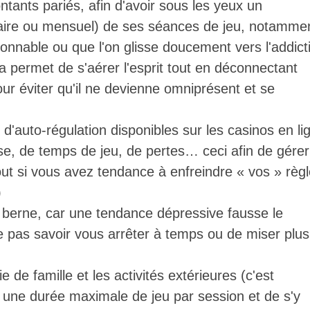
ontants pariés, afin d'avoir sous les yeux un
daire ou mensuel) de ses séances de jeu, notamme
isonnable ou que l'on glisse doucement vers l'addict
a permet de s'aérer l'esprit tout en déconnectant
ur éviter qu'il ne devienne omniprésent et se
s d'auto-régulation disponibles sur les casinos en li
ise, de temps de jeu, de pertes… ceci afin de gérer
out si vous avez tendance à enfreindre « vos » règ
)
n berne, car une tendance dépressive fausse le
 pas savoir vous arrêter à temps ou de miser plus
e de famille et les activités extérieures (c'est
er une durée maximale de jeu par session et de s'y