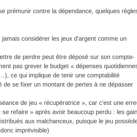
 se prémunir contre la dépendance, quelques règle
faut jamais considérer les jeux d'argent comme un
mettre de perdre peut être déposé sur son compte-
ument pas grever le budget « dépenses quotidienne
s…), ce qui implique de tenir une comptabilité
illé de se fixer un montant de pertes à ne dépasser
éance de jeu « récupératrice », car c'est une erre
 se refaire » après avoir beaucoup perdu : les gai
istribués aux malchanceux, puisque le jeu possèd
 donc imprévisible)