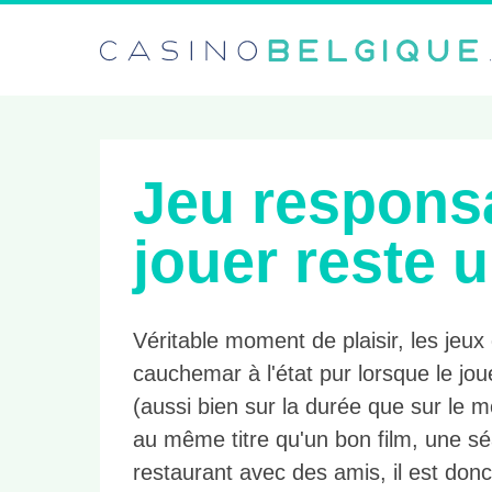
Jeu responsa
jouer reste u
Véritable moment de plaisir, les jeux
cauchemar à l'état pur lorsque le jou
(aussi bien sur la durée que sur le mo
au même titre qu'un bon film, une sé
restaurant avec des amis, il est donc