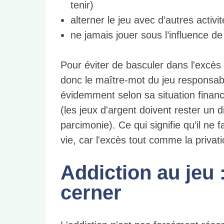
tenir)
alterner le jeu avec d’autres activi
ne jamais jouer sous l’influence de 
Pour éviter de basculer dans l'excès 
donc le maître-mot du jeu responsab
évidemment selon sa situation finan
(les jeux d'argent doivent rester u
parcimonie). Ce qui signifie qu'il ne
vie, car l'excès tout comme la privat
Addiction au jeu 
cerner