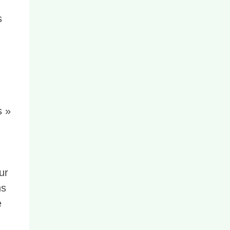
s
s »
ur
ns
e