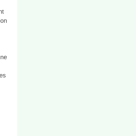
nt
ion
gne
les