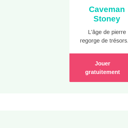
Caveman
Stoney
L'âge de pierre
regorge de trésors.
Jouer
gratuitement