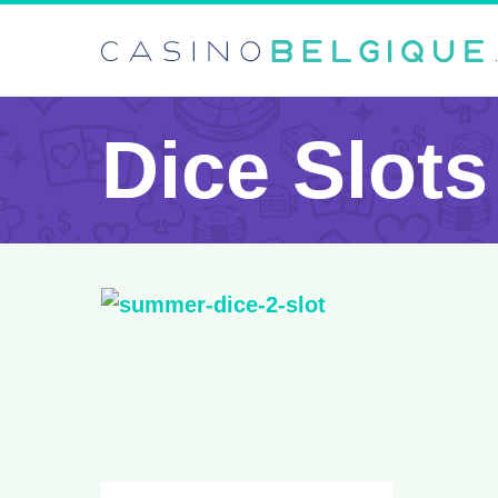
Dice Slots