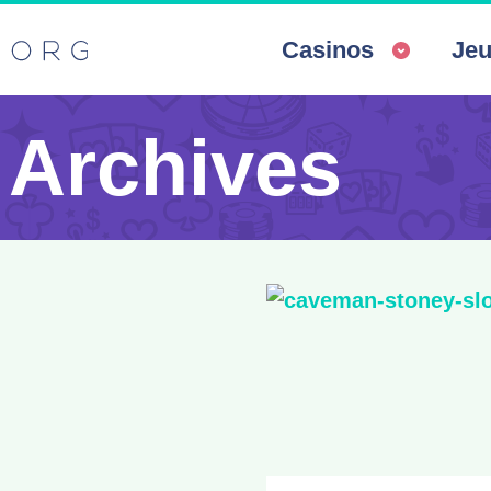
Casinos
Je
 Archives