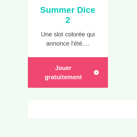
Summer Dice
2
Une slot colorée qui
annonce l'été....
Jouer
gratuitement