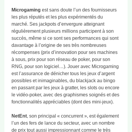
Microgaming
est sans doute l’un des fournisseurs
les plus réputés et les plus expérimentés du
marché. Ses jackpots d’envergure atteignant
régulièrement plusieurs millions participent à son
succès, même si ce sont ses performances qui sont
davantage à l’origine de ses très nombreuses
récompenses (prix d’innovation pour ses machines
à sous, prix pour son réseau de poker, pour son
RNG, pour son logiciel…). Jouer avec Microgaming
est l’assurance de dénicher tous les jeux d’argent
possibles et inimaginables, du blackjack au bingo
en passant par les jeux à gratter, les slots ou encore
le vidéo-poker, avec des graphismes soignés et des
fonctionnalités appréciables (dont des mini-jeux).
NetEnt
, son principal « concurrent », est également
l’un des fers de lance du secteur, avec un nombre
de prix tout aussi impressionnant comme le très