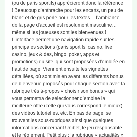
(ou de paris sportifs) apprécieront donc la référence
! Beaucoup d'anthracite pour les encarts, un peu de
blanc et de gris perle pour les textes… l'ambiance
de la page d'accueil est résolument masculine…
même si les joueuses sont les bienvenues !
L'interface permet une navigation rapide sur les
principales sections (paris sportifs, casino, live
casino, jeux & dés, bingo, poker, apps et
promotions) du site, qui sont proposées d'emblée en
haut de page. Viennent ensuite les vignettes
détaillées, où sont mis en avant les différents bonus
de bienvenue proposés pour chaque section avec la
rubrique très à-propos « choisir son bonus » qui
vous permettra de sélectionner d’emblée la
meilleure offre (celle qui vous correspond le mieux),
des vidéos tutorielles, etc. En bas de page, se
trouvent les sous-rubriques ainsi que quelques
informations concernant Unibet, le jeu responsable
et le règlement. Petit plus : la rubrique « actualités »