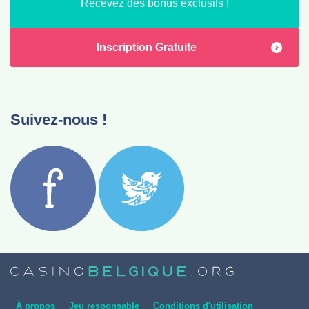
Recevez des bonus exclusifs !
Inscription Gratuite
Suivez-nous !
À propos
Jeu responsable
Conditions d'utilisation