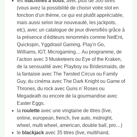
les
machines à sous
, avec plus de 300 titres
(vous avez la possibilité de choisir votre slot en
fonction d'un thème, ce qui est plutôt appréciable,
mais aussi selon leur nouveauté, les jackpots,
etc), avec un catalogue de jeux diversifiés grâce à
la présence d'éditeurs renommés comme NetEnt,
Quickspin, Yggdrasil Gaming, Play'n Go,
Williams, IGT, Microgaming… Au programme, de
l'action avec 3 Musketeers ou Eye of the Kraken,
de la sensualité avec Playboy ou Bridesmaids, de
la fantaisie avec The Twisted Circus ou Family
Guy, du cinéma avec The Dark Knight ou Game of
Thrones, du rock avec Guns n' Roses ou
Megadeath ou encore de la gourmandise avec
Easter Eggs.
la
roulette
avec une vingtaine de titres (live,
online, european, french, live auto, midnight,
wheel, multi wheel, american, double ball, pro…)
le
blackjack
avec 35 titres (live, multihand,