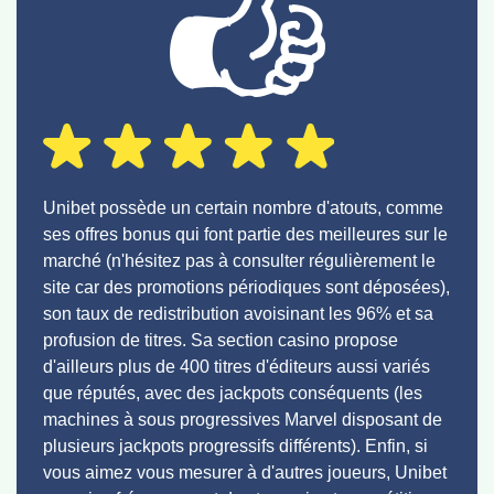
Unibet possède un certain nombre d'atouts, comme
ses offres bonus qui font partie des meilleures sur le
marché (n'hésitez pas à consulter régulièrement le
site car des promotions périodiques sont déposées),
son taux de redistribution avoisinant les 96% et sa
profusion de titres. Sa section casino propose
d'ailleurs plus de 400 titres d'éditeurs aussi variés
que réputés, avec des jackpots conséquents (les
machines à sous progressives Marvel disposant de
plusieurs jackpots progressifs différents). Enfin, si
vous aimez vous mesurer à d'autres joueurs, Unibet