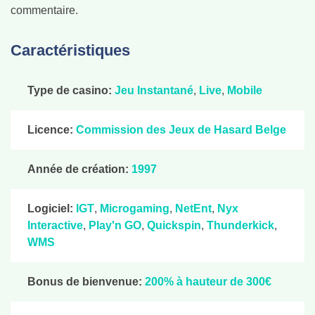
commentaire.
Caractéristiques
Type de casino:
Jeu Instantané
,
Live
,
Mobile
Licence:
Commission des Jeux de Hasard Belge
Année de création:
1997
Logiciel:
IGT
,
Microgaming
,
NetEnt
,
Nyx
Interactive
,
Play'n GO
,
Quickspin
,
Thunderkick
,
WMS
Bonus de bienvenue:
200% à hauteur de 300€