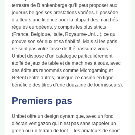
terrestre de Blankenberge qu’il peut proposer aux
joueurs belges ses prestations variées. Il possède
d’ailleurs une licence pour la plupart des marchés
régulés européens, y compris les plus stricts
(France, Belgique, Italie, Royaume-Uni…), ce qui
prouve son sérieux et sa fiabilité. Mais si les paris
ne sont pas votre tasse de thé, rassurez-vous :
Unibet dispose d’un catalogue particulièrement
étoffé de jeux de table et de machines à sous, avec
des éditeurs renommés comme Microgaming et
Netent (entre autres, puisque ce casino en ligne
bénéficie des titres d’une douzaine de fournisseurs).
Premiers pas
Unibet offre un design dynamique, avec un fond
d'écran vert gazon qui n'est pas sans rappeler un
green ou un terrain de foot… les amateurs de sport