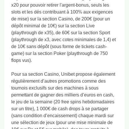
x20 pour pouvoir retirer l'argent-bonus, seuls les
slots et les dés contribuant à 100% aux exigences
de mise) sur la section Casino, de 200€ (pour un
dépôt minimal de 10€) sur la section Live
(playthrough de x35), de 60€ sur la section Sport
(playthrough de x3, avec cotes minimales de 1,4) et
de 10€ sans dépôt (sous forme de tickets cash-
game) sur la section Poker (playthrough de 750
flops vus).
Pour sa section Casino, Unibet propose également
régulièrement d’autres promotions comme des
tournois exclusifs sur des machines à sous
permettant de gagner des milliers d’euros en cash,
le jeu de la semaine (20 free spins hebdomadaires
sur un titre), 1 000€ de cash drops à se partager
(sans condition d’encaissement) chaque mardi sur
une sélection de jeux (pour une mise minimale de