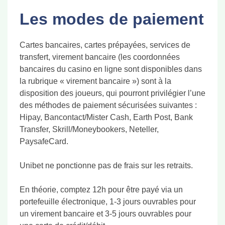
Les modes de paiement
Cartes bancaires, cartes prépayées, services de
transfert, virement bancaire (les coordonnées
bancaires du casino en ligne sont disponibles dans
la rubrique « virement bancaire ») sont à la
disposition des joueurs, qui pourront privilégier l’une
des méthodes de paiement sécurisées suivantes :
Hipay, Bancontact/Mister Cash, Earth Post, Bank
Transfer, Skrill/Moneybookers, Neteller,
PaysafeCard.
Unibet ne ponctionne pas de frais sur les retraits.
En théorie, comptez 12h pour être payé via un
portefeuille électronique, 1-3 jours ouvrables pour
un virement bancaire et 3-5 jours ouvrables pour