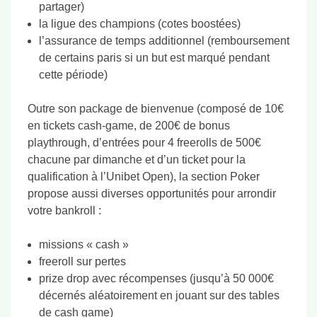
partager)
la ligue des champions (cotes boostées)
l’assurance de temps additionnel (remboursement
de certains paris si un but est marqué pendant
cette période)
Outre son package de bienvenue (composé de 10€
en tickets cash-game, de 200€ de bonus
playthrough, d’entrées pour 4 freerolls de 500€
chacune par dimanche et d’un ticket pour la
qualification à l’Unibet Open), la section Poker
propose aussi diverses opportunités pour arrondir
votre bankroll :
missions « cash »
freeroll sur pertes
prize drop avec récompenses (jusqu’à 50 000€
décernés aléatoirement en jouant sur des tables
de cash game)