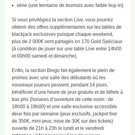
série (une trentaine de tournois avec faible buy-in)
Si vous privilégiez la section Live, vous pourrez
obtenir des offres supplémentaires sur les tables de
blackjack exclusives puisque chaque weekend,
plus de 2 000€ sont partagés en 170 Gold Spéciaux
(à condition de jouer sur une table Live entre 14h00
et 00h00 samedi et dimanche).
Enfin, la section Bingo fait également le plein de
promos avec une salle des débutants où les
nouveaux joueurs peuvent, pendant 14 jours,
bénéficier d’une heure de jeux gratuits et de billets à
bas prix (horaires d’ouverture de cette room : de
18h00 à 19h00) et une salle exclusive accessible
deux fois par semaine (jeux exclusifs, jackpot fixe
de 350€, mini-jeux, mise de 30€ sur des tickets)
ouverte de 21h à 23h le lundi et le vendredi