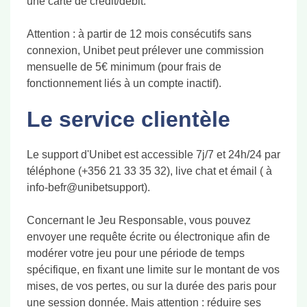
une carte de crédit/débit.
Attention : à partir de 12 mois consécutifs sans
connexion, Unibet peut prélever une commission
mensuelle de 5€ minimum (pour frais de
fonctionnement liés à un compte inactif).
Le service clientèle
Le support d'Unibet est accessible 7j/7 et 24h/24 par
téléphone (+356 21 33 35 32), live chat et émail ( à
info-befr@unibetsupport).
Concernant le Jeu Responsable, vous pouvez
envoyer une requête écrite ou électronique afin de
modérer votre jeu pour une période de temps
spécifique, en fixant une limite sur le montant de vos
mises, de vos pertes, ou sur la durée des paris pour
une session donnée. Mais attention : réduire ses